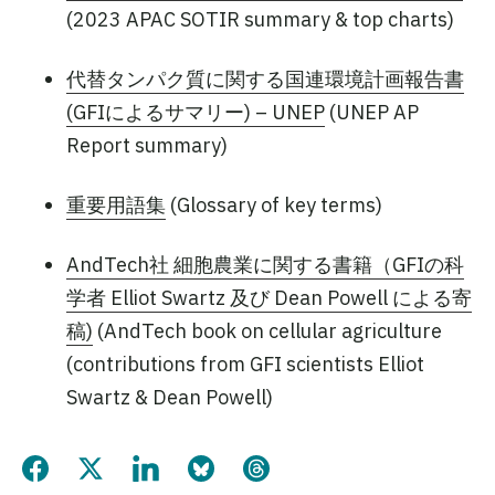
(2023 APAC SOTIR summary & top charts)
代替タンパク質に関する国連環境計画報告書
(GFIによるサマリー) – UNEP
(UNEP AP
Report summary)
重要用語集
(Glossary of key terms)
AndTech社 細胞農業に関する書籍（GFIの科
学者 Elliot Swartz 及び Dean Powell による寄
稿)
(AndTech book on cellular agriculture
(contributions from GFI scientists Elliot
Swartz & Dean Powell)
Share this page on Facebook
Share this page on Twitter
Share this page on LinkedIn
Share this page on Bluesky
Share this page on Threads